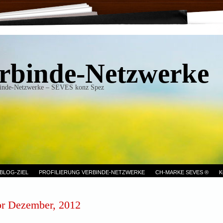
rbinde-Netzwerke
inde-Netzwerke – SEVES konz Spez
BLOG-ZIEL
PROFILIERUNG VERBINDE-NETZWERKE
CH-MARKE SEVES ®
K
or Dezember, 2012