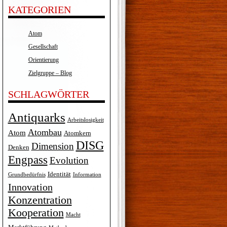
KATEGORIEN
Atom
Gesellschaft
Orientierung
Zielgruppe – Blog
SCHLAGWÖRTER
Antiquarks
Arbeitslosigkeit
Atombau
Atom
Atomkern
DISG
Dimension
Denken
Engpass
Evolution
Identität
Grundbedürfnis
Information
Innovation
Konzentration
Kooperation
Macht