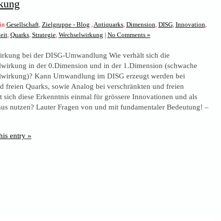
kung
 in
Gesellschaft
,
Zielgruppe - Blog
,
Antiquarks
,
Dimension
,
DISG
,
Innovation
,
eit
,
Quarks
,
Strategie
,
Wechselwirkung
|
No Comments »
irkung bei der DISG-Umwandlung Wie verhält sich die
wirkung in der 0.Dimension und in der 1.Dimension (schwache
lwirkung)? Kann Umwandlung im DISG erzeugt werden bei
d freien Quarks, sowie Analog bei verschränkten und freien
 sich diese Erkenntnis einmal für grössere Innovationen und als
us nutzen? Lauter Fragen von und mit fundamentaler Bedeutung! –
his entry »