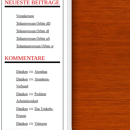
NEUESTE BEITRÄGE
Verankerung
Teiluniversum Orbits dD
Teiluniversum Orbits dI
Teiluniversum Orbits uS
Teilantiuniversum Orbits st
KOMMENTARE
zu
Däniken
Atombau
zu
Däniken
Atomkern-
Verbund
zu
Däniken
Problem
Arbeitslosigkeit
zu
Däniken
Das Umkehr-
Prinzip
zu
Däniken
Vektoren