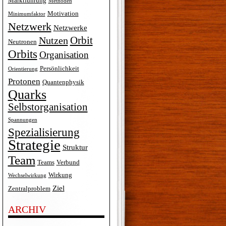
Marktführung
Methoden
Motivation
Minimumfaktor
Netzwerk
Netzwerke
Orbit
Nutzen
Neutronen
Orbits
Organisation
Persönlichkeit
Orientierung
Protonen
Quantenphysik
Quarks
Selbstorganisation
Spannungen
Spezialisierung
Strategie
Struktur
Team
Teams
Verbund
Wirkung
Wechselwirkung
Ziel
Zentralproblem
ARCHIV