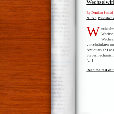
Wechselwir
By Däniken Posted
Nutzen
,
Persönlichk
W
echselw
Wechsel
Wechse
verschränkten un
Antiquarks? Lässt
Steuermechanism
[…]
Read the rest of t