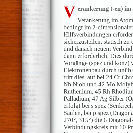
V
erankerung (-en) im
Verankerung im Atomke
bedingt im 2-dimensionale
Hilfsverbindungen erforder
sicherzustellen, statisch 
und danach neuem Verbindun
dann erforderlich. Dies d
Vorgänge (spez und konz) v
Elektronenbau durch unübl
tritt dies auf bei 24 Cr Ch
Nb Niob und 42 Mo Molybd
Ruthenium, 45 Rh Rhodiu
Palladium, 47 Ag Silber (O
erfolgt bei s spez (Senkrec
Säulen, bei p spez (Diagona
270°, 315°) die 6 Diagonal
Verbindungskreis mit 10 Pr