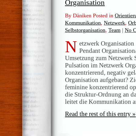
Organisation
By Däniken Posted in
Orientier
Kommunikation
,
Netzwerk
,
Orb
Selbstorganisation
,
Team
|
No C
N
etzwerk Organisation Z
Pendant Organisation/
Umsetzung zum Netzwerk Str
Pulsation im Netzwerk Orga
konzentrierend, negativ ge
Organisation aufgebaut? Zi
feminine konzentrierend op
die Struktur-Ordnung an da
leitet die Kommunikation 
Read the rest of this entry »