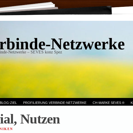
rbinde-Netzwerke
inde-Netzwerke – SEVES konz Spez
BLOG-ZIEL
PROFILIERUNG VERBINDE-NETZWERKE
CH-MARKE SEVES ®
K
ial, Nutzen
NIKEN