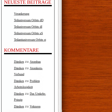
NEUESTE BEITRÄGE
Verankerung
Teiluniversum Orbits dD
Teiluniversum Orbits dI
Teiluniversum Orbits uS
Teilantiuniversum Orbits st
KOMMENTARE
zu
Däniken
Atombau
zu
Däniken
Atomkern-
Verbund
zu
Däniken
Problem
Arbeitslosigkeit
zu
Däniken
Das Umkehr-
Prinzip
zu
Däniken
Vektoren