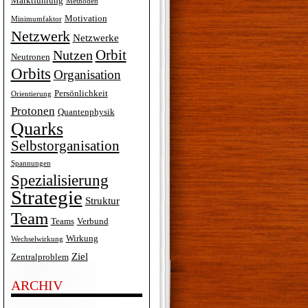
Marktführung
Methoden
Motivation
Minimumfaktor
Netzwerk
Netzwerke
Orbit
Nutzen
Neutronen
Orbits
Organisation
Persönlichkeit
Orientierung
Protonen
Quantenphysik
Quarks
Selbstorganisation
Spannungen
Spezialisierung
Strategie
Struktur
Team
Teams
Verbund
Wirkung
Wechselwirkung
Ziel
Zentralproblem
ARCHIV