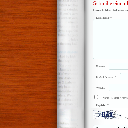
Schreibe einen
Deine E-Mail-Adresse wird
Kommentar
*
Name
*
E-Mail-Adresse
*
Website
Name, E-Mail-Adresse
Captcha
*
Ge