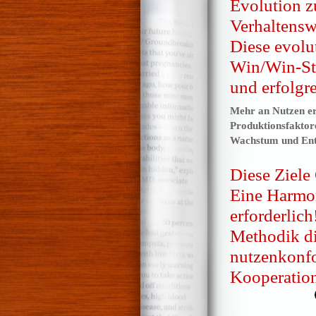
Evolution zu
Verhaltensw
Diese evolu
Win/Win-Str
und erfolgr
Mehr an Nutzen er
Produktionsfaktor
Wachstum und Ent
Diese Ziele
Eine Harmon
erforderlic
Methodik di
nutzenkonf
Kooperation