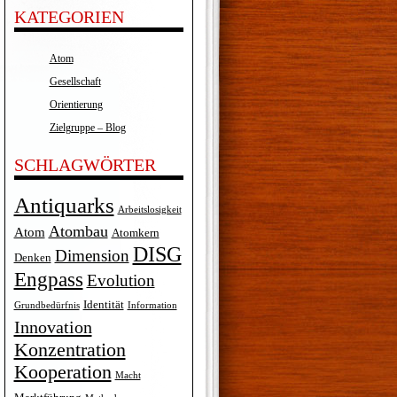
KATEGORIEN
Atom
Gesellschaft
Orientierung
Zielgruppe – Blog
SCHLAGWÖRTER
Antiquarks
Arbeitslosigkeit
Atombau
Atom
Atomkern
DISG
Dimension
Denken
Engpass
Evolution
Identität
Grundbedürfnis
Information
Innovation
Konzentration
Kooperation
Macht